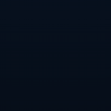
从这场比赛中，我们可以总结出几大影响胜负的关键因素：首先是
球队的**心理素质与临场应变能力**。利物浦在掌控比赛节奏上的优
势正是源于球员间的默契与成熟。其次，体能与耐力也是一大考
验。在激烈的赛程中，球队如何保持队员的体力和竞技状态，是决
定比赛胜负的关键因素之一。以往的几次经典比赛也证明了这一
点，例如早前与曼城的经典对决中，双方在体能上的比拼直接影响
了结果。
通过对这场英格兰足总杯的深度剖析，我们不仅看到了狼队与利物
浦在比赛中的表现，也了解到球队面对挑战时所需的*策略与技巧
*。这个比赛结果也进一步激发了球迷对未来赛事的期待，无论胜负
都为英格兰足总杯平添了更多的看点。
上一篇：
我国硬地滚球选手陈仪婷挺进半决赛
下一篇：
裴峻浩：从李刚仁身上学到了很多东西；韩国队的氛
围很好