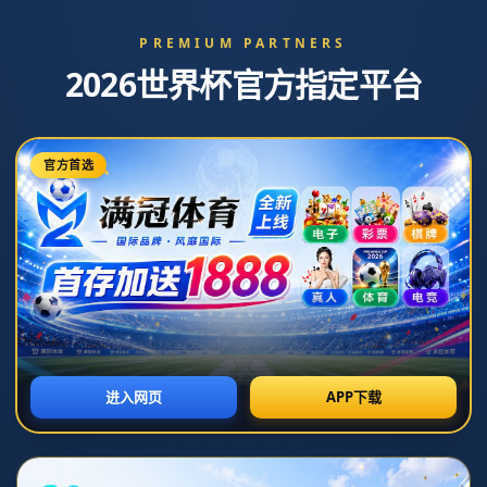
咨询电话：0571-6851589
导航菜单
导
航
菜
新闻中心
单
英格兰足总杯：狼队0比1不敌利物浦
**英格兰足总杯：狼队0比1不敌利物浦**