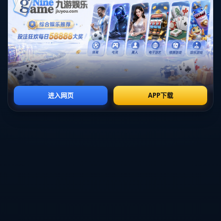
尽管狼队未能获胜，但球队在比赛中表现出的坚韧精神值得称赞。
在整场比赛中，狼队的防线表现出色，多次化解了利物浦的威胁进
攻。尤其是在下半场，狼队的防守反击一度让比赛的形势变得非常
胶着。如果不是利物浦门将神勇发挥，或许比赛结果会有所不同。
然而，狼队仍需在*进攻端提高效率*，以便在未来的比赛中获得更
好的结果。
**利物浦的胜利之道**
对于利物浦而言，这场胜利不仅仅是战术的胜利，更是心理素质的
体现。在关键时刻，**利物浦球员展现了极高的协作能力与临场决
断力**。尤其是在进攻组织上，利物浦的中场球员通过精准的配合
和快速的节奏，屡次撕扯狼队防线。这也体现出主教练在战术安排
上的意图：通过快速的进攻压制对手，获得比赛的控制权。同时，
利物浦的防守策略也相当成功，使得狼队的反扑未能形成实质威
胁。
**解析胜负因素与案例分析**