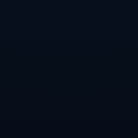
了重要支持。通过不断学习和借鉴经验，裴峻浩展现出更强的竞争
力和潜力，成为韩国队未来的希望所在。在李刚仁的引导和团队氛
围的推动下，裴峻浩正蓄势待发，期待在国际足坛上绽放属于自己
的光芒。
上一篇：
英格兰足总杯：狼队0比1不敌利物浦
下一篇：
姆巴佩0进球，仅仅是位置不对吗？
相关新闻
全面解析世界杯下注平台安全性与风险评估
全面解析：如何找到世界杯竞猜官方入口地址
2023世界杯赛事直播入口地址汇总
2023世界杯高清直播平台推荐列表