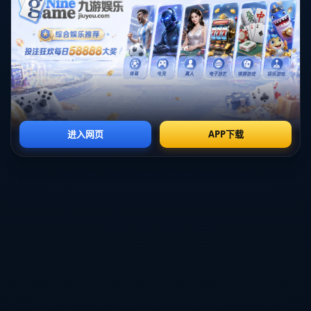
佳选择。**裴峻浩意识到，这种心理素质是在顶级比赛中取得成功
的关键。他开始不遗余力地提升自己的心理韧性，从而在比赛中做
出更加明智的决定。
同时，**团队氛围**是裴峻浩能够迅速提高的另一大原因。他曾提
及，韩国队的氛围很好，队员之间互相信任，合作无间。这样的环
境不仅促进了个人技能的提升，也增强了团队的凝聚力。在球队
里，老队员对年轻球员的指导耐心而细致，这为裴峻浩提供了一片
成长的沃土，帮助他更快融入球队，提升自己的水平。
通过引入成功案例，我们更能理解裴峻浩的进步轨迹。在2023年的
一场友谊赛中，裴峻浩在比赛中的表现得到了广泛赞誉。他多次在
关键时刻冷静处理球，为球队创造了良机。这不仅显示出他在技术
上有了显著提升，也反映出他在心理素质和赛场决策上的进步。这
样的表现离不开李刚仁对他的影响，以及团队良好的氛围和支持。
总之，裴峻浩从李刚仁身上学到了许多制胜的关键因素，包括**专
注、冷静和应变能力**。韩国队积极向上的氛围也为他的成长提供