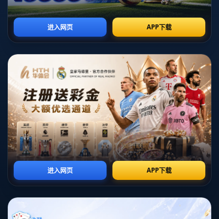
略迅速崭露头角。作为年轻球员的理想榜样，他的职业精神影响着
许多后辈，特别是**裴峻浩**，一个同样充满热情和雄心的年轻球
员。
裴峻浩在接受采访时曾表示，从李刚仁身上学到了很多，包括对比
赛的专注和比赛中的应变能力。李刚仁以其冷静的头脑和精准的球
技著称，这些特质为裴峻浩提供了宝贵的学习机会。**例如，李刚
仁在比赛中总能保持冷静，即使在压力山大的时刻，也能够做出最