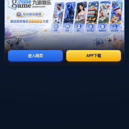
与莱万对抗的过程中，巧妙运用身体对抗和战术性犯规也非常关
键。通过在合理范围内的身体干扰，减少莱万接球和转身的机会，
可以有效限制他的威胁。