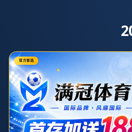
诚信为本，市场在变，诚信永远不变...
网站首页
关于我们
产品中心
导航栏目
新闻