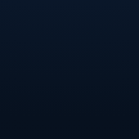
比双方交锋记录 伤停情况 技战术匹配度 就可能发现所谓热门其实暗藏风险
 赔率偏高反而形成价值投注的空间 学会从赔率中判断隐含概率 结合自己
析与比赛解读的结合
投注不像日常联赛 数据样本更少 赛程更密集 球队状态也更容易受到伤病 
而是要重点挖掘近期状态与关键数据 例如场均射门次数 射正率 控球率 高
表面强队”还是“实质强队” 在玩大小球时 若两队都善于快速转换且边路
 相反 若双方都是重视防守和中场控制的球队 即使名气再大 也要警惕比
素与世界杯投注误区
的特殊氛围容易放大情绪波动 很多人会被个人情感牵着走 对自己喜爱的球
输后加倍追逐 希望一把翻本 这类心态是世界杯投注中最危险的陷阱之一 理
和公众舆论而改变分析框架 把“先看信息 再看盘口 最后决定是否出手”当
的分析也无法保证每场都赢 目标应该是长期回报而非短期暴涨
理是世界杯投注技巧的底层规则