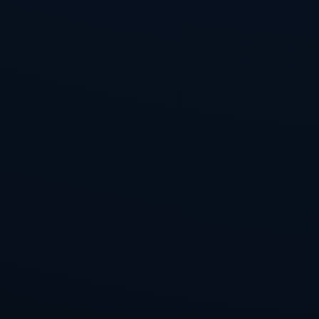
再好的
而稳健
赛则只
世界杯