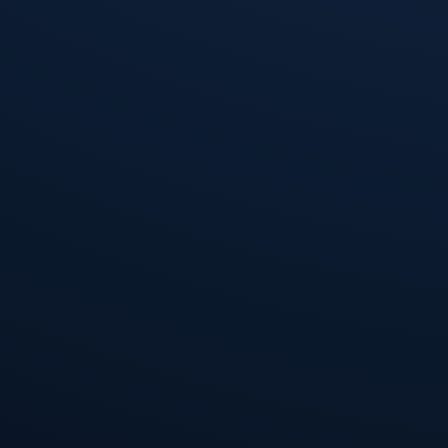
赔率解
很多人
率变化