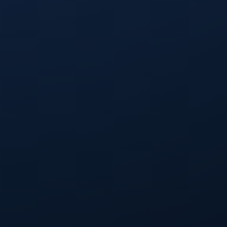
预估的综合体现 世界杯赛事关注度极高 资金量巨大 赔
不一定说明他们更有把握 也可能代表市场过度追捧 这时