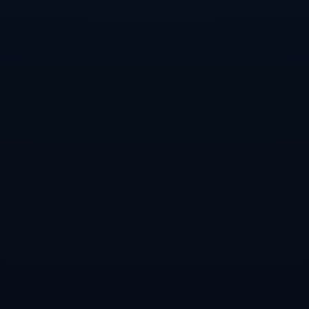
析 从一场小组赛看思路拆解