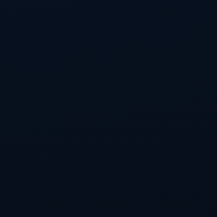
实是因为每次下注金额不合理导致结果极度放大 一个常见
5之间 对信心较高的场次可适当提高 比较难以判断的比
连续失利时更要减少频率和金额 冷静复盘而不是冲动加码
金 失去理性判断能力