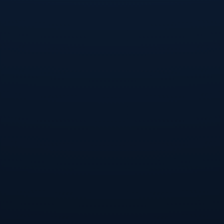
著位置提醒用户:“切勿超出自己的资金承受能力”、“请理性参与”、
“未成年人不得参与”等,并提供自我限制工具,如下注限额、暂时冻结
账号、设置冷静期等功能。表面上看,这些限制仿佛削弱了平台的盈
利能力,但从长远来看,它们有助于建立可持续的用户关系,降低问题
博彩带来的社会成本。缺乏任何风险提示、只一味鼓吹“稳赚”、“翻
倍”的平台,往往更应警惕。
从案例角度来看,可以以一种常见的用户场景进行对比。一位球迷在
世界杯前通过社交媒体广告接触到某“高赔率”网站,注册后发现充值
极其便利,并有诱人的“首充翻倍”优惠。在小额试水时,下注体验看似
顺畅,几次盈利后也能正常提现。随着信任度提升,他开始不断加大投
注金额,尤其是在淘汰赛阶段。直到某场比赛赢得一笔可观收益时,平
台突然以“系统检测到异常投注”为由冻结其账户,要求提供多项敏感
资料进行“二次审核”。提交资料后,平台迟迟不给回复,客服只用模板
化语句敷衍,最终用户既无法提现,也无法继续使用账户。对比之下,
另一家在业内口碑稳定的平台,虽然优惠不算激进,但从注册、下注到
提现都拥有清晰流程与时间承诺,在遇到系统异常时会主动发公告并