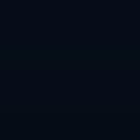
体育娱乐延伸的本质。