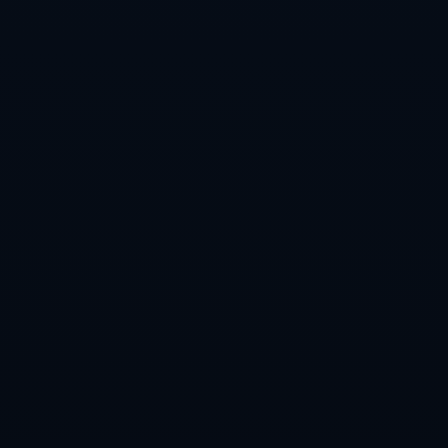
上一篇：
全面解析世界杯投注玩法技巧
下一篇：
全面解析世界杯买球平台的功能与优势