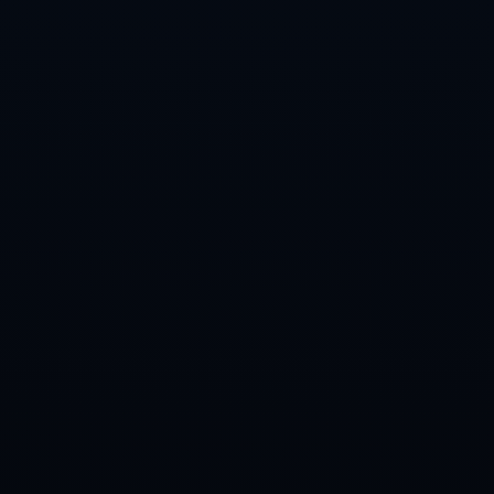
詹姆斯：AD不在我就要承担一些攻防责任，这对我而言并不难
狄龙击打詹姆斯裆部吃二级恶犯 直接驱逐出场
足球报：中国足球需看清“归化”的托底价值
西甲与英超的欧洲冠军数：
联系我们
公司名称: 雷火体育
手 机: 17795803066
电 话: 0571-6851589
邮 箱: admin@zhcn-leihuoesports.com
地 址: 福建省泉州市德化县赤水镇