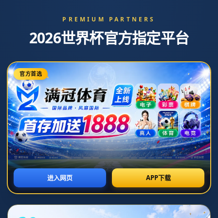
咨询电话：0571-6851589
导航菜单
导
航
菜
新闻中心
单
利雅得新月志在引进萨拉赫年薪达1.6亿英镑打造新
核心
在全球足坛，转会市场的动态一直备受关注，尤其是一些重磅交易
更是引发广泛讨论。近日，利雅得新月足球俱乐部传出欲引进埃及
巨星穆罕默德·萨拉赫的消息，年薪高达1.6亿英镑，标志着该俱乐