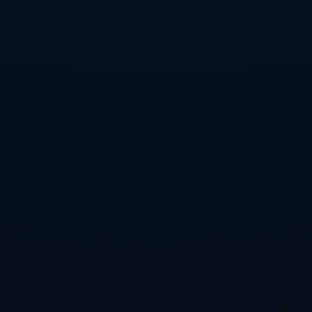
响。在短期内，球队实力的提升有助于在国内联赛及亚冠联赛中取
得更佳成绩，巩固其在沙特足球的领先地位。
长期来看，一旦萨拉赫适应球队的战术体系，将可能在赛事中发挥
重要作用，甚至有可能成为球队的精神领袖，带动其他球员的表
现。这种影响将会从竞技层面逐渐扩展至商业领域，为俱乐部持续
带来经济增长。
总的来说，萨拉赫的加盟不仅是利雅得新月在当前足球环境中适应
市场变化的明智选择，也是对未来发展的战略布局。随着更多国际
球员的可能加入，利雅得新月将可能开启一个崭新的时代，成为全
球足球舞台上的重要一员。
总结：
利雅得新月引进穆罕默德·萨拉赫的案例，凸显了现代足球中金钱与
实力的紧密关联。通过一位顶级球员的引入，俱乐部不仅能改善竞
技状态，还能在商业层面实现突破。未来，随着市场环境的变化，