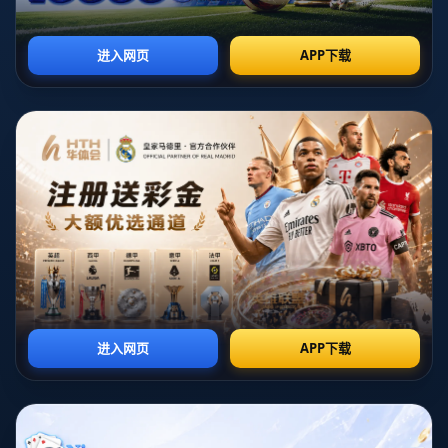
最后，萨拉赫在全球范围内拥有庞大的粉丝基础与商业价值，他的
到来无疑能提高利雅得新月在国际舞台上的曝光率，吸引更多赞助
与媒体关注，从而为俱乐部带来更多的商业机会。
2、俱乐部战略思考
利雅得新月一直以来都在寻找能够带领球队走向更高峰的球员，萨
拉赫正是这个目标的完美人选。通过引进这样一位米袋球员，俱乐
部能够全面提升其在沙特阿拉伯乃至亚洲的影响力，从而增强球队
在当地乃至国际赛事中的竞争力。
此外，俱乐部的管理层显然意识到，仅依靠国内球员难以在亚洲赛
场上与其他强队抗衡，引进国际巨星不仅能够迅速提高球队实力，
还能为本土球员树立榜样，促进他们的成长与发展。
再者，随着沙特足球的不断发展，越来越多的资金流入这个地区，
俱乐部需利用好这一契机，提升球队形象和品牌价值。萨拉赫的加
盟将成为俱乐部历史上的一次重大里程碑，助力其扩展更广阔的市
场。