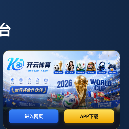
咨询电话：0571-6851589
搜 索