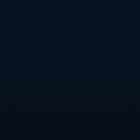
我们需要了解利拉德与开拓者的关系背景。**作为开拓者的当家球星，利拉
季后赛中频频失利，这让不少球迷和专家为他的未来感到担忧。尽管利拉
台。这种情况下，利拉德可能在思考，“是否需要换个环境，以追求更大的
社交媒体环境的变化成为利拉德表达情绪的重要途径。在当今数字化时代，
信息。**利拉德取关开拓者的社媒账号，看似简单，但却是他传达不满与
有效的调整，或为自己寻求一条更符合心意的发展路径。
个角度分析，**利拉德的取关举动可能是受到了其他球星选择的影响。**
总冠军。*这种趋势可能激励了利拉德思考自己的职业生涯规划：是否需要