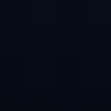
杂的关
是利拉