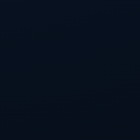
德一直以来都是这支队伍的灵魂人物。**然而，近年来
德在常规赛中表现出色，但似乎依然难以带领球队迈向更
个人和团队成就？”
**球员们越来越多地利用社交媒体发声，间接表达不满
失望的重要信号。这一动作甚至可能是为推动球队管理层
近年来，像詹姆斯、杜兰特等球星频频更换球队，以更好
效仿前辈，通过转会来提高夺冠的概率？*