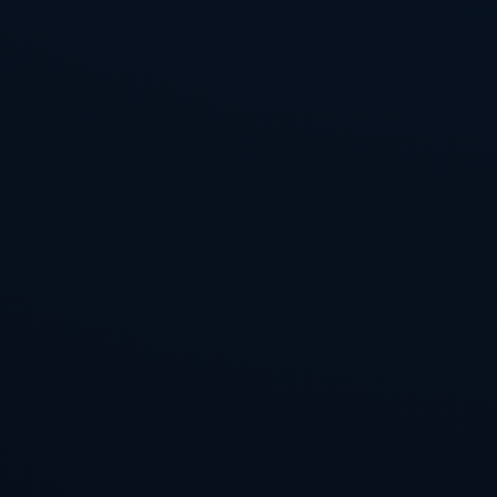
首先，
球队在
高的舞
其次，
或传达
进行更
从另一
地追求