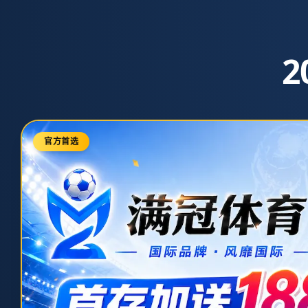
诚信为本，市场在变，诚信永远不变...
网站首页
关于我们
产品中心
导航栏目
新闻