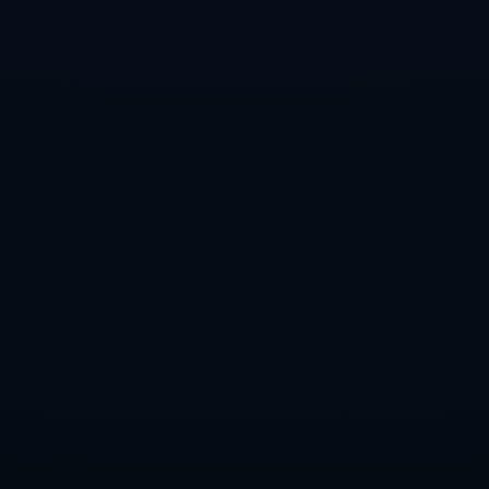
系。这一事件提醒我们，球员的职业决策会受多种因素的影响，包括个人
德还是开拓者，都将面临新的挑战和选择。在这样一个充满变化的时代，