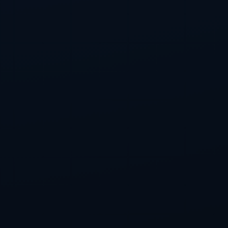
拓者可能面临更大的人才流失风险。对球队来说，他们需
管理机制，以重建球员信心。
员的离队意愿，更揭示了NBA中球员与球队之间微妙且复