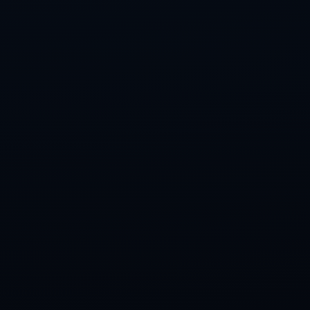
德国队官方：莱比锡后卫亨里希斯因背部问题退出本
次集训
2026-07-07T07:29:35+08:00
2026-07-07T07:29:34+08:00
2026-07-07T07:29:33+08:00
2026-07-06T07:29:42+08:00