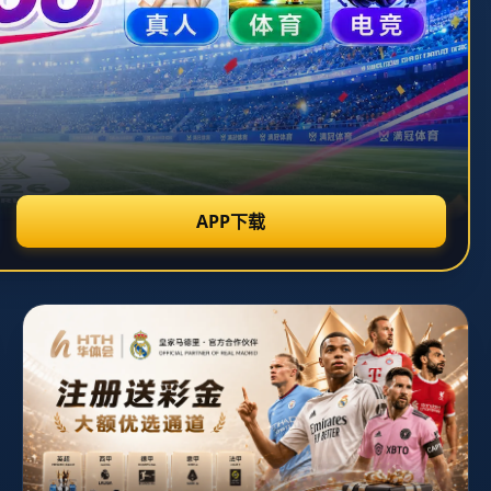
利拉德已取关开拓者社媒 强烈
德取关开拓者社媒：揭示其离队意愿的幕后动因**
NBA球星们在社交媒体上的一举一动都能引发巨大反响。近期，波特兰开拓者队的
球队的社交媒体账号，这一举动无疑引爆了无数球迷和媒体的关注。这不仅
向。那么，**利拉德为何选择这条充满风险的道路？**这背后又隐藏着哪