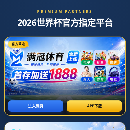
咨询电话：0571-6851589
导航菜单
导
航
菜
新闻中心
单
西甲：皇马3比2击败阿拉维斯
**西甲：皇马3比2击败阿拉维斯**是2023赛季中一场备受关注的比
赛。这场比赛不仅展现了皇家马德里队的实力，更是西甲赛场上一
场精彩较量的缩影。本文将深入分析这场比赛，为您详细解析其中
的战术、球星表现及背后的故事。