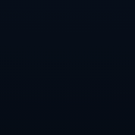
巴塞罗那在西甲主场对赫塔费的20场不败纪录不仅是一项数据统
计，更是一段展示实力与战略的传奇。通过对这种现象的深入分
析，我们不仅感受到球队的历史厚重，也看到了**足球比赛策略的
重要性**。
上一篇：
媒体人：伊万招曹永竞却不让进名单 得解释一下
下一篇：
杜锋已经提前展望亚洲杯 新一届男篮首项大赛
相关新闻
全面解析世界杯下注平台安全性与风险评估
全面解析：如何找到世界杯竞猜官方入口地址
2023世界杯赛事直播入口地址汇总
2023世界杯高清直播平台推荐列表