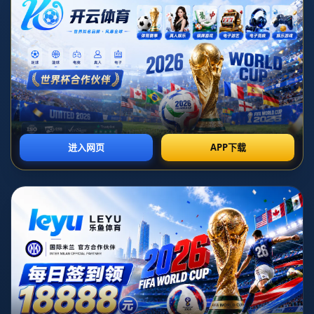
对赫塔费保持**20场不败的纪录**，无疑是令人瞩目的成就。仅此成
就，就位列于他们对另一个对手埃尔切连续24场不败之后。如此辉
煌的纪录不仅仅是巧合，而是实力与策略完美结合的体现。
**巴萨的主场堡垒**
诺坎普不仅是巴萨的主场，更是他们的**精神堡垒**。对于赫塔费来
说，在这个球场上赢得一场比赛是极其困难的。巴塞罗那将其打法
巧妙地融合在这个宏伟的场地中，其逼迫对手的高压逼抢战术，使
得对方往往难以组织有效的进攻。**诺坎普的魔力**不仅仅在于其宏
伟，更在于它塑造了巴萨的战术。其宽阔的球场让巴萨球员们能够
充分发挥控球与传球能力，打开对手的防线。
**赫塔费的挑战与困境**
赫塔费在面对巴萨时，常常是在心理上处于劣势的。这种劣势不仅
仅来自于过往**对阵巴萨的战绩**，更来自于面对一个近乎不可战胜
的对手时的心态。尽管赫塔费也曾努力寻找突破口，但始终很难克