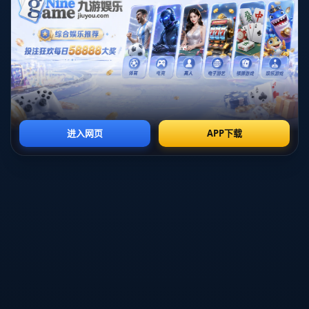
**案例分析：2016年一场经典之战**