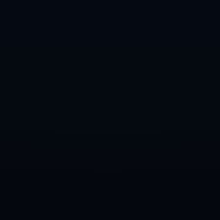
阿斯：佩尼亚对大量门将名字的出现感到愤怒，他在等待机会
深度解析世界杯预测冠军投注技巧
差一步满盘皆输，江苏肯帝亚无缘新赛季主场开门红
联系我们
公司名称: 雷火体育
手 机: 17795803066
电 话: 0571-6851589
邮 箱: admin@zhcn-leihuoesports.com
地 址: 福建省泉州市德化县赤水镇