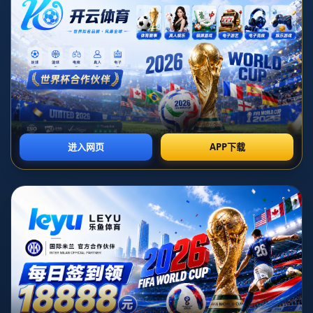
卡不仅成功当选**最佳球员**，更是在比赛中完成了他职业生涯的**
第二次帽子戏法**。这无不强调了他的个人能力以及对球队的巨大
贡献。
**卓越表现助力球队胜利**
在这场关键比赛中，奥斯卡展现出了令人难以置信的技巧与战术意
识。他的每一次触球都完美无瑕，不仅在球队进攻时显得游刃有
余，更在防守中展现出领袖风范。正是凭借他的三粒精彩入球，球
队得以在这场激烈的战斗中全取三分。他的表现不仅证明了自己的
实力，也展现了球队对他的**高度依赖**。
**职业生涯的里程碑**