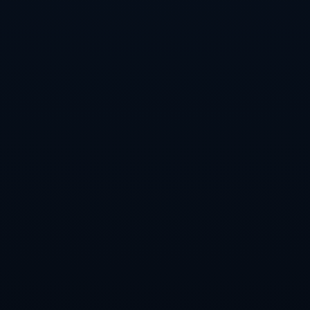
上一篇：
老熟人！20年前的奥本宫事件，哈姆与詹姆斯-琼斯
都在场
下一篇：
英超-福登双响 曼城3-1西汉姆联连续4年加冕冠军
相关新闻
全面解析世界杯下注平台安全性与风险评估
全面解析：如何找到世界杯竞猜官方入口地址
2023世界杯赛事直播入口地址汇总
2023世界杯高清直播平台推荐列表
全面解读世界杯比赛统计数据与分析
苹果手机世界杯投注攻略与技巧分析