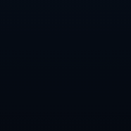
导航栏目
公司新闻
行业资讯
新闻推荐
巴萨官方晒视频，拉菲尼亚在训练中连过数人完成破门
唐斯28分戈贝尔26+12 森林狼力克黄蜂4连胜
全面解析2026世界杯参赛球队战绩统计
官方推荐世界杯买球APP下载平台
斯基拉：热那亚将免签前乌拉圭国脚佩雷罗，双方周一签约
梅开二度！官方：克雷桑当选中超第24轮最佳球员