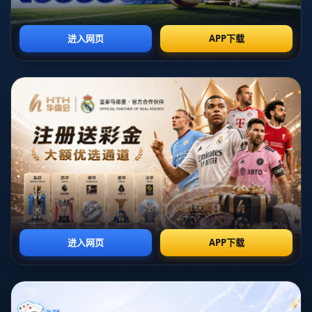
对于奥斯卡而言，戴帽已不再是简单的数据，而是一种职业生涯的
象征。自从他踏上职业足坛，**奥斯卡**一直致力于不断超越自我。
在此前的采访中，他曾坦言，完成帽子戏法不仅仅源于个人能力，
更多的是来源于团队的支持与教练的指导。他的谦逊与刻苦让他能
够时刻维持巅峰状态，并为观众带来一场又一场的精彩比赛。
**技术分析：传球与控球的完美结合**
奥斯卡的成功绝非偶然。他以其出色的**传球能力**和精准的**控球
技巧**闻名于世。这使得他在比赛中能够轻松地突破对手的防线，
并为队友创造出众多得分机会。除此之外，奥斯卡在比赛中的位置
感与对赛事节奏的把握，也让他能够在适当的时机出现在正确的位
置，为球队攻城拔寨。