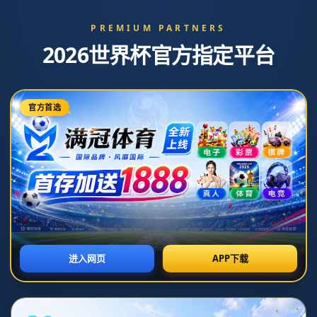
咨询电话：0571-6851589
导航菜单
导
航
菜
新闻中心
单
联赛冠军不容有失！数据示曼城客战黑马望小胜
### 联赛冠军不容有失！数据示曼城客战黑马望小胜
在这个充满竞争的足球赛季中，曼城作为卫冕冠军，正面临着巨大
的压力与挑战。随着联赛进入关键阶段，**曼城的每一场比赛都至
关重要**。他们必须在客场对阵“黑马”球队时，竭尽全力争取胜利，