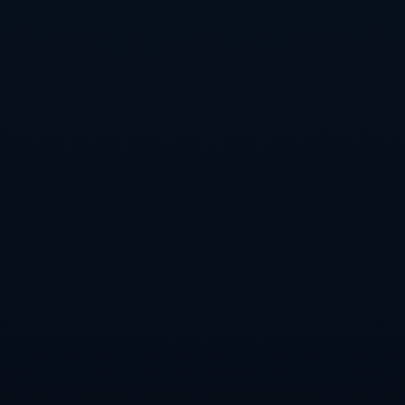
### 结语
综上所述，在联赛关键战役中，曼城要确保不容有失的态度和准
备。他们客战黑马球队的挑战固然艰巨，但在数据和战术的支持
下，**小胜的可能性依然非常高。**每一场比赛都可能影响最终的冠
军归属，曼城必须发挥出最佳状态，以实现他们赛季的目标。
上一篇：
梦幻联动，奥尔莫使用NBA球星利拉德庆祝动作，后
者在社媒回应
下一篇：
BBC：曼彻斯特市长加入拉爵工作组
相关新闻
全面解析世界杯下注平台安全性与风险评估
全面解析：如何找到世界杯竞猜官方入口地址
2023世界杯赛事直播入口地址汇总