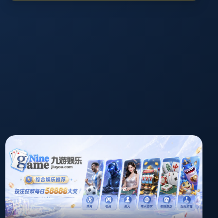
国安复仇深圳？
上的竞争，更在于各队自我挑战的决心与追求。在众多对
注的热点。
论是攻击线的高效进攻，还是后防线的稳固防守，海港队
教练战术布局的检验。
期待着他们能在本轮继续发挥出色，刷新连胜纪录，证明
季末争夺冠军，并创下历史。