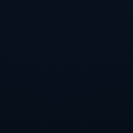
利，球队不仅失去了积分，更失去了一丝信心。因此，这场复仇战对于国
面，球队在积极调整阵容，力求以最佳状态迎战。主教练在赛前强调了团
在攻击还是防守方面，球队都需要保持高度的集中力，以应对深圳队的挑
 比赛前瞻：双方实力对比与战术分析
支球队，海港凭借着其强大的前场进攻和稳健的防守策略，一直以来都是
速反击与稳固阵型的搭配成功逆转局面，使得对手难以招架。而国安在本
劲，例如与中超另一强敌的对抗中，他们通过顽强的拼搏精神力挽狂澜，
看，海港与国安各有千秋。海港若想延续连胜，将必须对深圳队的快速反
。对于球迷来说，这场比赛无疑是期待与悬念并存的较量，将会带来令人
结语
联赛第20轮的较量中，海港与国安各自承载着不同的使命与期待。无论是
精彩。随着比赛的临近，球迷们不仅期待精彩的进球与战术对决，更对两