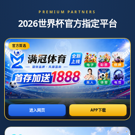
咨询电话：0571-6851589
导航菜单
导
航
菜
新闻中心
单
皮米恩塔：巴代拒绝了罗马和斯图加特；罗贝托计划
去其他球队
在当今的足球界，球员转会是一个充满戏剧性的领域。每一个新的
动态都能引发球迷的广泛关注。在这个舞台上，皮米恩塔、巴代和
罗贝托这三个名字最近引发了热议。他们的选择不仅影响了自己的