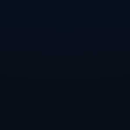
新总监的角色与挑战
联新任总监的上任，球队的决策将进入一个全新的阶段。他不仅需要评估球
大化利用桑乔和格林伍德的特长”，总监在接受采访时表示。他明确指出，
。
决策时，新总监需要考虑的因素有很多。例如，**如何安排桑乔和格林伍德
面临的挑战。此外，随着新加入球员的出现，团队的化学反应对比赛结果
竞争力。
案例分析：历史上的成功决策
历史上，许多成功的决策都曾变化了球队的命运。例如，曾经的总监阿莱克
金一代。如今，新总监是否能延续这一成功经验，将是对他管理能力的一
于桑乔和格林伍德而言，如何在新体制下展示自己的价值，将是他们职业生涯