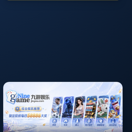
联新总监做决定
有世界影响力的俱乐部，更是备受关注。**今夏，随着
*这不仅关乎两位球员的未来，也关乎曼联整体的走势和
力，成为了球队进攻的重要一环。尽管过去一段时间他经
的射门技术和灵活的跑位，成为了球队锋线上的重要力