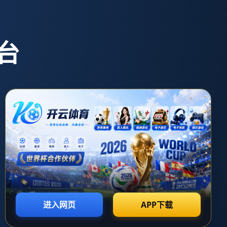
咨询电话：0571-6851589
搜 索