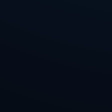
### 
随着曼
如何最
的阵容
在行使
将是他
赛季的
### 
在曼联
队的黄
**对