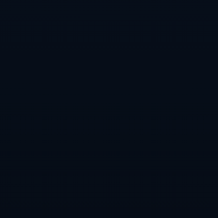
更是预测走势 分析热门的重要依据 通过对赛程的深入解读 可以更
理性地评估某支球队的晋级难度 例如 不仅看对手纸面实力 更要结
合比赛顺序 旅行距离 以及理论上的淘汰赛分区路径 对数据分析团
队来说 赛程是一套必须纳入模型的关键参数 在进行夺冠概率模拟或
晋级概率预测时 若忽略赛程因素 例如休息日差距 主客气候变换和
昼夜开球时间分布 模型结果往往会出现偏差 这也是为什么越来越多
的职业团队会在赛程公布后 第一时间进行多情景模拟 以便在世界杯
尚未开踢前 就对风险进行了初步量化和路径优化