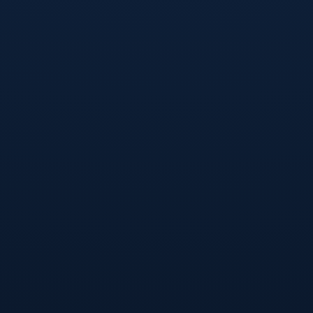
由于主办三国横跨多个时区 2026世界杯赛程必然需要对本地观赛
与全球黄金时段做权衡 对亚洲 欧洲 南美等传统足球市场而言 某些
关键比赛可能被安排在各自适宜的晚间档 这会形成一种“多中心”的
时间布局 对球队来说 更重要的是如何适应不同的开球时间 夜场 比