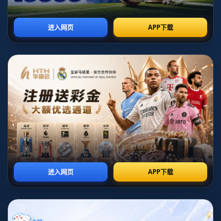
从32队扩充到48队 是本届世界杯赛程变化的核心驱动力 首先 参赛
名额增加意味着比赛场次增多 赛程周期延长 这会对球员体能和俱乐
部赛季安排产生连锁反应 其次 分组方式和晋级规则将被重新设计
比如小组数量增加 后续淘汰赛如何衔接会成为重点议题 这类结构变
化会间接影响球队的战术选择和轮换策略 在赛程安排上 国际足联有
强烈动机避免出现大量“无关痛痒”的小组赛 因为那会削弱关注度 因
此极有可能通过压缩组内休息日 拉近小组赛和淘汰赛的间隔 来制造
更高的不确定性 对于依赖节奏调整和循序渐进状态提升的传统强队
而言 这种密集赛程将是挑战 但对于擅长高强度短期爆发的球队 反
而可能成为“以快打慢”的机会
时间轴拆解小组赛淘汰赛与备战窗口
从时间轴角度看 2026世界杯赛程大致会呈现“前期密集 中期转折 后
期高强度拉升”的节奏 由于球队数量更多 小组赛阶段极有可能被压
缩在三周左右完成 期间每天安排多场比赛 通过不同城市 不同时区
的错峰开球 填满全球转播时段 这为球迷带来几乎全天候观赛体验
却也把球队推入高频对抗的漩涡 小组赛阶段的休息日将非常关键 一