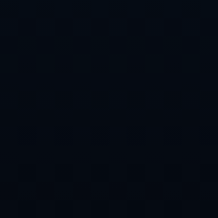
相关新闻
全面解析世界杯下注平台安全性与风险评估
全面解析：如何找到世界杯竞猜官方入口地址
2023世界杯赛事直播入口地址汇总
2023世界杯高清直播平台推荐列表
全面解读世界杯比赛统计数据与分析
苹果手机世界杯投注攻略与技巧分析
导航栏目
公司新闻
行业资讯