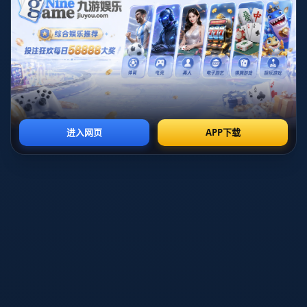
般来说 顶级球队会在第二轮后就尝试锁定出线资格 一旦提前晋级
第三轮可以适度轮换 在赛程上形成一个“体能缓冲带” 淘汰赛阶段则
进入另一种节奏 抽签分区 决赛城市安排和具体对阵的时间顺序 会
对球队的路径产生深远影响 例如 若某支球队在八分之一决赛和四分
之一决赛之间只有三天间隔 而对手有额外一天休息 那即便纸面实力
占优 也可能在跑动覆盖和对抗强度上落入下风 这种时间差往往隐含
在赛程细节中 却对比赛结果有着实质影响
时区与转播时间对赛程节奏的塑造