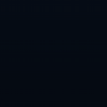
苹果手机世界杯投注攻略与技巧分析
导航栏目
公司新闻
行业资讯
新闻推荐
西甲：马略卡小胜皇家社会队
赵继伟鼻梁骨折坚持先打世预赛 回国再做复位
下载世界杯体育APP，畅享激烈比赛实时更新
多给点球权！克内克特首发场均14.7+4.7，替补场均7.7+1.6