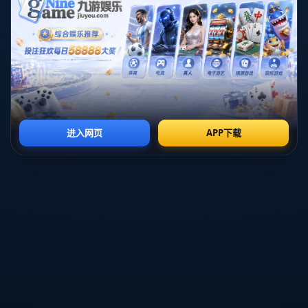
随后，罗马寄予厚望的年轻球员们在接下来的时间里继续发力，凭
借士气的提升，他们接连射门，发动猛烈的攻势。
比赛的决胜时刻出现在第75分钟，沙拉维在禁区内做出了关键的传
球，虽然后防的赫尔辛基球员不慎将球撞入自家球门，但这一瞬间
的配合与努力让罗马赢得了比赛的胜利。这一球是比赛的转折点，
象征着球队永不放弃的精神，从而彻底逆转了战局。
3、战术分析与团队配合
历经几场比赛的考验，罗马队的战术已经趋于成熟。教练在赛前制
定了针对性的战术方案，以应对赫尔辛基的猛烈进攻。罗马承袭了
“攻防结合”的理念，积极维护中场控球，并利用边路的突破为前锋
创造更多的机会。在面对敌方的防线时，罗马队不仅注重个人能力
的发挥，更强调团队之间的配合。
比赛中，罗马队的中场表现极为出色，连续进行的短传配合使球队
迅速在对方防线间找到机会。特别是在进攻时，两个边后卫在向前