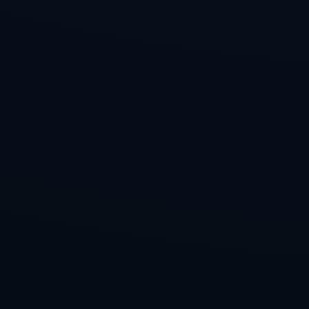
尽管马
法，尤
最后时
### 
与马刺
役，骑
中的地
骑士队
幅提升
### 总