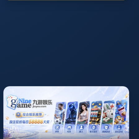
力克公牛5连胜