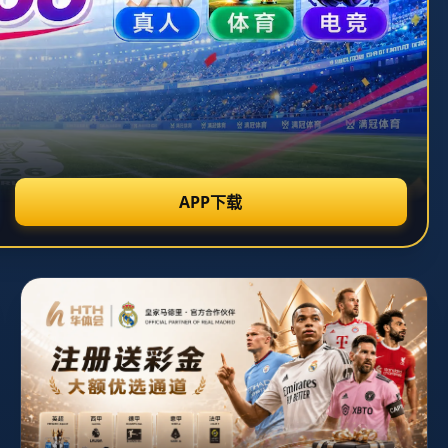
文班亚马26+13马刺负老鹰 骑士
亚马26+13马刺负老鹰 骑士力克公牛5连胜**