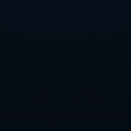
全面解析世界杯下注平台安全性与风险评估
全面解析：如何找到世界杯竞猜官方入口地址
2023世界杯赛事直播入口地址汇总
2023世界杯高清直播平台推荐列表
全面解读世界杯比赛统计数据与分析
苹果手机世界杯投注攻略与技巧分析
导航栏目
公司新闻
行业资讯
新闻推荐