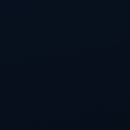
了一股新生力量。他不仅承担了球队进攻的组织者角色，
福克斯和巴恩斯的出色表现也多次成为比赛的转折点。此