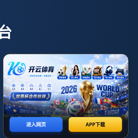
咨询电话：0571-6851589
搜 索