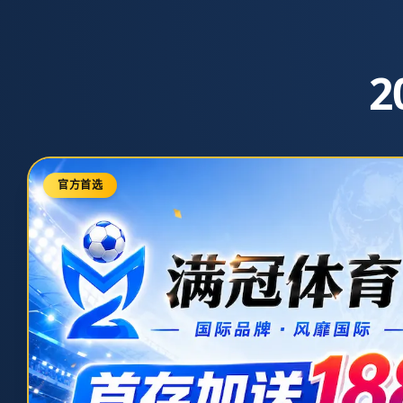
诚信为本，市场在变，诚信永远不变...
网站首页
关于我们
产品中心
导航栏目
新闻