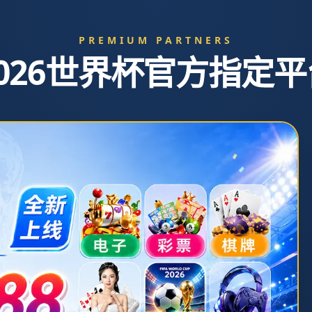
新闻中心
联系我们
中心