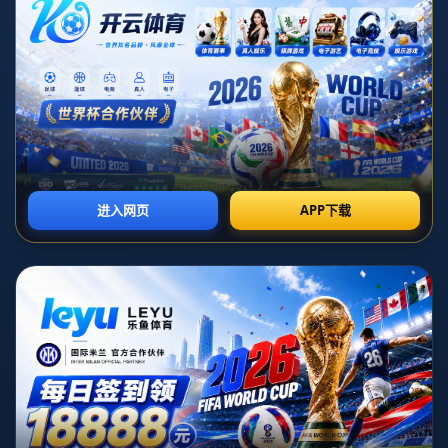
榜数据显示，埃弗顿以108张红牌位居榜首，而阿森纳则以106张红
牌紧随其后。本文将深入探讨这两支球队在红牌数量上名列前茅的
原因和背后的故事。
**埃弗顿——顽强风格的体现**
多年来，埃弗顿一直以强硬的比赛风格著称。这种充满侵略性的比
赛方式常常让他们付出代价，促使裁判频频掏出红牌。埃弗顿自成
立以来就以一种“绝不轻言放弃”的意志力驰名，这也是他们在英超
赛场上能够保持竞争力的重要原因之一。**但正是这种风格，使得
他们在比赛中更容易犯规**，从而增加了被判罚红牌的风险。
值得一提的是，埃弗顿的主场古迪逊公园球场也是英超联赛中出红
牌频次较高的赛场之一。在这个环境中，球队在观众的热情支持下
往往会更加亢奋，导致有时难以保持冷静，从而在比赛关键时刻出
现不必要的犯规。
**阿森纳——从“兵工厂”到技巧派**