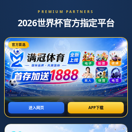
咨询电话：0571-6851589
导航菜单
导
航
菜
新闻中心
单
英超历史红牌榜 埃弗顿108张第1 阿森纳106张第2
**英超历史红牌榜：埃弗顿108张第1，阿森纳106张第2**
在英格兰足球超级联赛（英超）的激烈竞争中，球队和球员的表现
经常受到红牌的影响。**红牌不仅仅是对球员比赛行为的一个制
裁，更是对球队纪律和战术策略的一次考验**。根据英超历史红牌