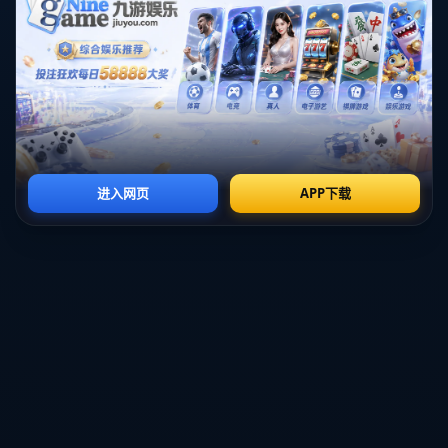
为了应对红牌，球队需要在平时训练中强调纪律性和良好的体育道
德教育。通过提高球员的心理素质和冷静处理比赛情境的能力，**
减少红牌的发生，进而提高球队的整体战斗力**，将是埃弗顿和阿
森纳这类球队未来发展的关键。
综合来看，**埃弗顿和阿森纳在英超红牌榜上的高居不下**，既反映
了球队的比赛风格和战术特点，也警示他们在追逐胜利的过程中，
不应忽视纪律和冷静的重要性。以此为鉴，确保在未来的比赛中更
注重球场内外的纪律维护，或许能帮助这些球队进一步提升战绩。