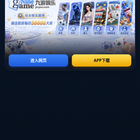
中充分发挥实力是个积极的信号。
### 球迷的期待
这场对决不仅仅是两队之间的较量，更是球迷们期待已久的盛事。
巴林球迷对球队寄予厚望，大家都希望看到一场精彩的比赛。无论
是进攻还是防守，巴林队的每一个细节都将受到关注。球迷们的热
情将以各种方式回馈给球队，增强球员的斗志，为争取胜利加油助
威。
### 总结
综上所述，巴林中场的信心并非空口无凭，而是源于主场的支持、
对战术的准备、以及当前的良好状态。面对中国队，巴林队的目标
明确，争取在主场带走这宝贵的3分。在即将到来的比赛中，巴林队
将竭尽全力，以最好的表现回馈球迷的热情。期待这场精彩对决的
尽快来临！