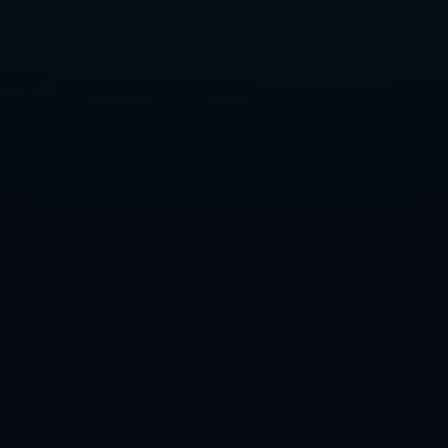
公司新闻
行业资讯
新闻推荐
珍贵的平局 西海岸提前保级 最重要的是此前三连胜
2018年世界杯全攻略赛程安排及各国球队详细分析
附加赛-公牛大胜老鹰 与热火争最后季后赛名额
官方：36岁前国脚于海宣布退役，加入海港U21队教练组
马德兴：0比7！一场惨败彻底扒掉国足仅剩的裤衩
我国游泳选手沈恩夷在女子100米蛙泳再次称后