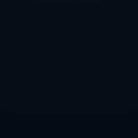
上一篇：
摩根：哈弗茨在阿森纳越来越重要 越来越有影响力
下一篇：
黯然结束奥运之旅 珊蒂冀四年后卷土重来
相关新闻
全面解析世界杯下注平台安全性与风险评估
全面解析：如何找到世界杯竞猜官方入口地址
2023世界杯赛事直播入口地址汇总
2023世界杯高清直播平台推荐列表
全面解读世界杯比赛统计数据与分析
苹果手机世界杯投注攻略与技巧分析
导航栏目