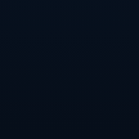
值的最大化，使俱乐部利益和球员发展相辅相成，正成为每个足球
俱乐部都必须面对的挑战。
总之，足球是一项瞬息万变的运动，快速适应变化是俱乐部保持竞
争力的重要因素。切尔西和马竞之间这次交易进展的最终走向，以
及新赛季随着转会而带来的球队整体表现，值得我们进一步关注。