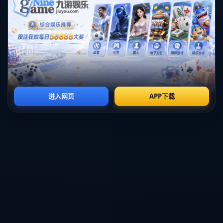
然而，足球的进步非一朝一夕之事。即便在短期内难以实现快速崛
起，但通过不断积累经验、完善培训体系和提升技战术水平，中国
男足依然有望在未来的国际赛场上重振雄风。
综上所述，在分析国足三连败背后的原因时，我们应从*技战术水
平、心理素质、青训体系*等多方面入手，积极改善现状，探索出一
条适合中国足球可持续发展的道路。只有这样，才能逐步缩小与世
界强队之间的差距，实现中国足球的梦想。
上一篇：
英超：曼彻斯特市队在客场输给阿斯顿维拉
下一篇：
罗马诺：曼联高层开启内部会议 将决定滕哈赫未来
相关新闻