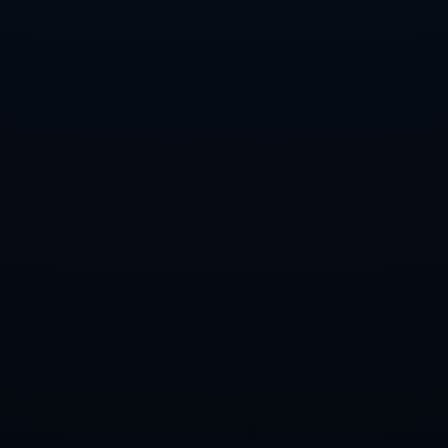
新闻推荐
“精彩瞬间：世界杯乒乓球决赛现场直播大揭秘”
皇马7轮联赛拿到9张黄牌 上赛季同期只有2张黄牌
在哪观看世界杯官方直播平台赛事？
深度解析世界杯战术与比赛策略
西甲：皇家马德里击败皇家社会
纪冬：中国空中技巧队需保持进取心
联系我们
公司名称: 雷火体育
手 机: 17795803066