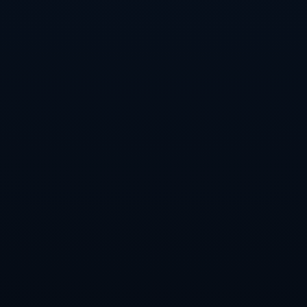
全面解析世界杯下注平台安全性与风险评估
全面解析：如何找到世界杯竞猜官方入口地址
2023世界杯赛事直播入口地址汇总
2023世界杯高清直播平台推荐列表
全面解读世界杯比赛统计数据与分析
苹果手机世界杯投注攻略与技巧分析
导航栏目
公司新闻
行业资讯