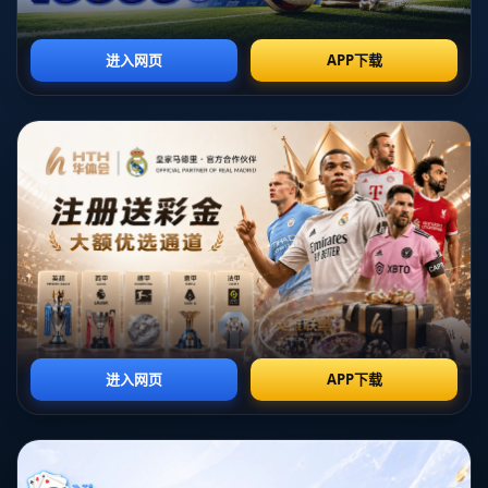
术来保持稳定的发挥。
此外，**技战术水平的不足**也是阻碍国足发展的重要因素。一些专
家指出，虽然近年来国足在技战术方面有所改善，但与国际先进水
平相比，仍有一定距离。在比赛中，球员之间缺乏默契，战术执行
不到位，使得球队难以在对抗中占据优势。
为了弥补这些不足，中国足协正积极推动足球改革。*例如*，近年
来中国足协加强了对优秀外籍教练的引进和本土教练的培训，以提
升教练团队的整体素质。同时，加大对青训的投入，鼓励更多年轻
人加入足球运动。