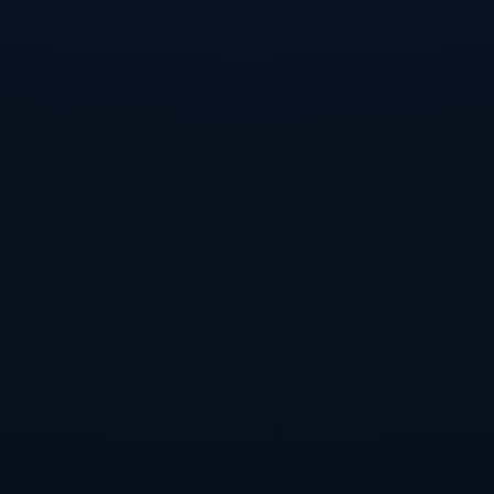
在阿尔特塔的建队构想中，萨卡、史密斯·罗等年轻球员无疑是未来
的重要砝码。拓展他们的潜力，将是阿森纳实现突破的关键所在。
此外，引进新援以强化薄弱环节，也是球队提升竞争力的必要步
骤。当前转会市场上，以创纪录身价购得的乌克兰后卫津琴科，无
疑是增强防线深度的积极信号。