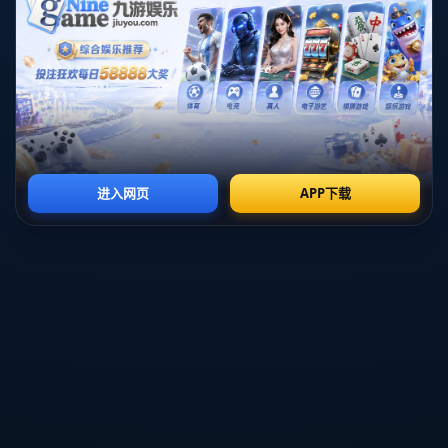
然而，萨哈一针见血地指出，"阿森纳若想真正的重返高位，荣获冠
军是不可或缺的条件。"这样的成绩不仅能实质性提高球队的声望，
更是对阿尔特塔执教能力的肯定。对阿森纳而言，英超联赛固然是
一个长期的战场，而杯赛则提供了相对迅速的荣耀机会。阿尔特塔
已曾率队赢得2020年的英格兰足总杯，但这远不足以满足球迷和赞
助商对荣誉的渴望。
**案例分析：曼城的成功轨迹**
对比曼彻斯特城队，他们的成功不只来源于稳固的资金投入，更因
为持续的冠军积累。自瓜迪奥拉执教以来，曼城不断在英超联赛和
国内杯赛中称霸，其冠军数量的叠加为他们建立了无可替代的声
望。阿尔特塔可以参照这样的成功策略，逐步加强阿森纳的冠军争
夺力。
**未来的关键人物**