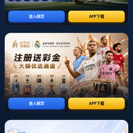
自2019年执教阿森纳以来，*米克尔·阿尔特塔*的战略改革已初见成
效。他将团队重心转向提拔年轻球员，例如布卡约·萨卡和埃米尔·
史密斯·罗，这些年轻球员不仅在英超联赛中表现出色，还为球队带
来了活力和希望。在阿尔特塔的率领下，阿森纳的比赛节奏和球场
控制有了显著改善，重塑了团队一度丧失的坚韧精神。
**数值证据支持**
数据显示，上赛季阿森纳在英超联赛的控球率和进攻效率都有所提
升。这一切得益于阿尔特塔强调的*高位压迫*战术。同时，防守端
的改善也不容小觑，其失球数较之前赛季大幅减少，这是团队组织
性和纪律性的象征。
**冠军的呼唤：挑战与展望**