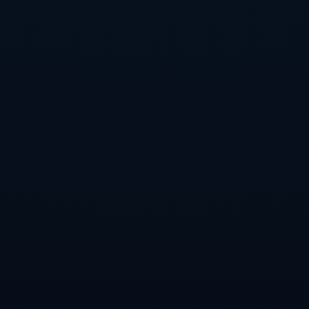
### 4. 总结展望
河南队在当前赛季的表现无疑令人期待，**两连胜**为他们注入了更
多信心。然而，球队仍需在防守与战术执行上加以改进，确保在未
来的比赛中能够持续发挥优异。在日渐紧凑的赛程中，如何有效调
整和适应将是决定他们成功与否的关键因素。
在接下来的比赛中，河南队能否保持良好的势头，实现 **提升与突
破**，值得我们持续关注。球队的努力和坚持，将为他们在这个赛
季的征程增添更多值得期待的元素。
上一篇：
英超-福登双响 曼城3-1西汉姆联连续4年加冕冠军
下一篇：
阿森纳2比0战胜巴黎 哈弗茨头槌破门当选队内最佳
相关新闻
全面解析世界杯下注平台安全性与风险评估