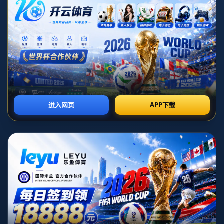
在这个竞争激烈的赛季中，河南队以**两连胜**的佳绩展现了他们的
实力和韧性。然而，连胜的背后却是对自身表现的深刻反思与改
进。**一周双赛的挑战**让队伍不得不提高警惕，继续保持专注。