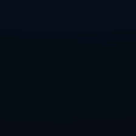
全面解析：如何找到世界杯竞猜官方入口地址
2023世界杯赛事直播入口地址汇总
2023世界杯高清直播平台推荐列表
全面解读世界杯比赛统计数据与分析
苹果手机世界杯投注攻略与技巧分析
导航栏目
公司新闻
行业资讯
新闻推荐