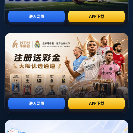
### 1. 连胜背后的坚实基础
随着河南队在最近的比赛中表现出色，他们的连胜记录增强了士
气，更加坚定了全队的信心。在这段时间内，球队在攻防两端显示
出了良好的配合，特别是在进攻端，快速的传切和突破为球队创造
了多个得分机会。这一连胜显然是团队努力的结果，每个球员都在
各自的位置上发挥出了应有的水准。
例如，在与某对手的比赛中，河南队通过 **高位逼抢**成功压制了
对手的进攻频率，而在进攻转换中，他们充分利用了速度优势，最
终以较大优势赢得比赛。这场胜利不仅是技术层面的成功，也是团
队信心的体现。
### 2. 可提升的空间
尽管河南队在最近的比赛中取得了佳绩，但**可提升的空间**依然显
而易见。在赛季初，球队在防守端出现了一些漏洞，尤其是在面对
对方快速反击时，阵型的调整和随之而来的防守配合有时显得不够
默契。作为一支希望在赛事中争取更高名次的队伍，解决这些问题