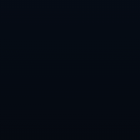
导航栏目
公司新闻
行业资讯
新闻推荐
津媒：国足战阿曼将祭出接近亚洲杯时的用人，提前检验队伍
巴恩斯21+12+12猛龙克步行者 尼克斯险胜活塞
罗马诺：切尔西和马竞接近就菲利克斯和加拉格尔达成最终协议
追梦4年1亿美元与勇士续约 第4年为球员选项
塞维利亚第34轮战平莱加内斯，比分2-2