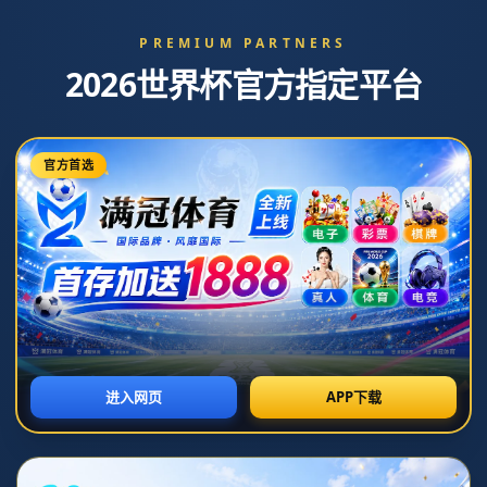
咨询电话：0571-6851589
导航菜单
导
航
菜
新闻中心
单
记者：看柔佛与申花的赛况 可预见国足对印尼情景
# 记者：看柔佛与申花的赛况 可预见国足对印尼情景
在近期备受瞩目的比赛中，柔佛与申花的对决不仅令球迷热血沸
腾，更让人对中国国家足球队即将对阵印尼的比赛产生了深刻的联
想。这场比赛不仅体现了各队的战术思考与队员发挥的高低，更是