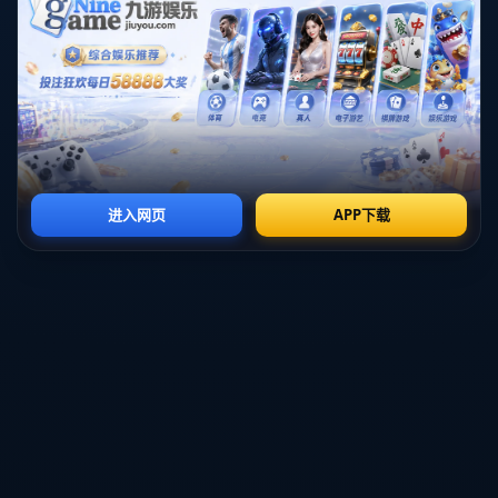
回到周琦的期望，**“还想去NBA”**不仅是对过去经历的回忆，更是
对未来的认识。在他的职业生涯中，机会与实力是辩证的关系。在
CBA的表现再优异，如果没有合适的机会，周琦也难以实现他的
NBA梦想。因此，如何把握住机会，寻找合适的球队，将是他未来
的一大挑战。从这个角度来看，他的渴望不仅是为了个人荣誉，更
是希望通过自己的努力为中国篮球发声。
**案例分析：众多成功的中国球员**