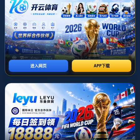
访中表示：“若有机会还想去NBA，哪怕就是再去试一下。”这句话
不仅透露出他的职业抱负，也引发了关于中国球员在国际赛场上表
现的广泛讨论。
**重返NBA的渴望**
周琦的NBA之旅始于2016年，他在NBA选秀中被休斯顿火箭队选
中。然而，尽管他拥有超凡的身材和出色的技能，周琦在球队的出
场机会并不多，最终他于2018年选择返回CBA。近年来，随着他在
国内联赛中的表现越来越出色，很多球迷都在期待他能再次闯荡
NBA。周琦的这番话，正是对篮球梦想的坚持与向往。他希望能再
次站在NBA这片激烈竞争的舞台上，证明自己的实力。
**对比国内外篮球环境**