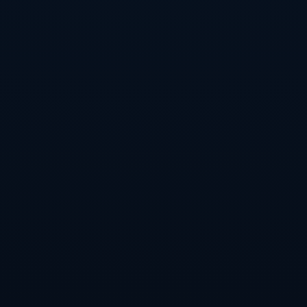
成功的背后往往伴随着无数的努力与坚持。梅里诺的坚韧以及苏比
门迪的迅速崛起，都是皇家社会辉煌篇章的一部分。未来，不管是
在赛场上拼搏，还是在看台上观战，球迷始终与球队同在，见证并
期待每一个激动人心的时刻。