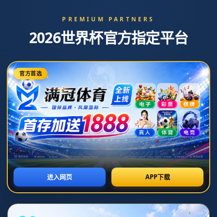
咨询电话：0571-6851589
导航菜单
导
航
菜
新闻中心
单
马卡：梅里诺在看台观看皇家社会比赛；苏比门迪赢
得球迷欢呼
**梅里诺缺席，苏比门迪闪耀：皇家社会球迷的欢呼**
在最近的一场皇家社会比赛中，一位熟悉的面孔却没有出现在球场
上。**马卡报**报道称，中场大将梅里诺因伤缺席了比赛，只能在看