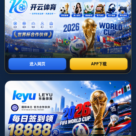
台上观战。他的缺席引发了诸多球迷的关注。然而，另一位年轻球
员——苏比门迪，却在这场比赛中凭借出色的表现赢得了所有人的
掌声。这一幕不仅再次彰显了皇家社会青训的成功，也为球队未来
的发展带来了新的希望。
**梅里诺因伤高挂免战牌**
对于皇家社会球迷而言，梅里诺是球场上一位不可或缺的中场核
心。自加盟以来，他通过不懈的努力和出色的洞察力赢得了“铁腰”
的称号。不幸的是，在与对手的训练赛中，梅里诺遭遇了腿部的轻
伤，这迫使他暂停参赛。尽管未能在场上驰骋，他仍然选择到现场
观看并支持自己的队友。这种精神无疑让看台上的球迷感到振奋，
同时也对他迅速康复充满期待。