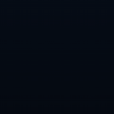
导航栏目
公司新闻
行业资讯
新闻推荐
[NBA]掘金109-80森林狼
记者：看柔佛与申花的赛况 可预见国足对印尼情景
武汉长江誓言拒绝连败 国安河南激战激起竞争火花
冲击力！穆迪突破滞空对抗高难度上篮打进，勇士首节落后5分
深入解析世界杯强队实力与表现
追梦4年1亿美元与勇士续约 第4年为球员选项