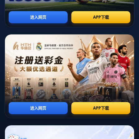
失去控制。整个上半场，森林狼的得分势头如虹，尤其在快攻阶
段，他们体现出了卓越的竞技状态和团队配合。
## 球员表现总结
在这场比赛中，**爱德华兹**不仅贡献了高分，还在场上打出了助攻
和防守的数据，成为了全场的MVP。他的表现令人印象深刻，特别
是在关键时刻的冷静处理球，让球队信心倍增。同时，**唐斯**在内
线的强劲表现，利用身体优势多次制造杀伤，帮助球队奠定领先优
势。
相比之下，掘金虽然在系列赛中表现出色，但在此役显然未能找到
应对策略。球队主教练的调整未能及时生效，导致全队陷入低迷状
态。
## 意义与展望
此次胜利不仅意味着森林狼将系列赛拉回均势，更体现了球队在关
键时刻的心理素质。进入抢七的比赛，将决定双方的晋级命运。这