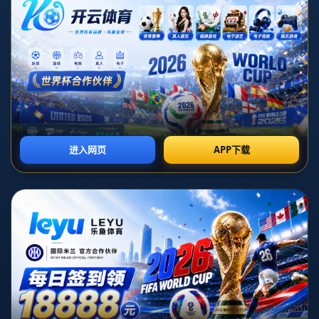
这场比赛不仅是技术与战术的较量，更是信念与意志的比拼。
## 森林狼状态回暖
本场比赛，森林狼从一开始就展现出强劲的求胜欲望。球队核心球
员的发挥至关重要，其中**爱德华兹**与**唐斯**的默契配合和个人
能力令掘金防线捉襟见肘。尤其在第二节，森林狼以**48-17**的单
节得分直接打崩了掘金的防守体系，显示了球队在主场的强大威
力。
## 战术分析
从战术布局来看，森林狼的选手们在防守端进行了有效的轮转，尤
其针对掘金的明星球员**约基奇**，采取了夹击策略。约基奇作为掘
金的进攻核心，本场比赛遭遇了严密的防守，未能发挥出应有的水
准，甚至出现了多次失误。而森林狼则利用快速反击，将每一个机
会都转化为得分，成功掌控了比赛节奏。
**森林狼的抢断和快攻策略**也屡见成效，这让掘金的防守节奏完全