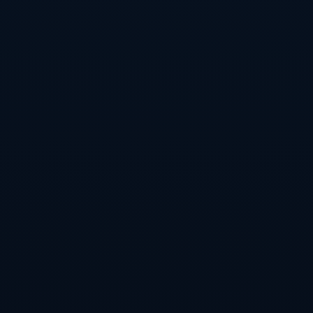
展望未来**
些年轻球员的不断成长，曼联的未来充满了无限可能。马塔认为，如果这
高，那么曼联完全有机会在英超和欧洲赛场上重现辉煌。
说，**曼联拥有一代伟大的年轻球员**不仅在于他们的个人能力，更在于
来的比赛中，我们期待看到更多年轻才俊为这支球队闪耀。