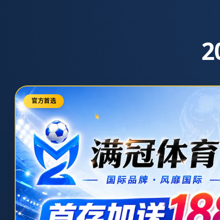
诚信为本，市场在变，诚信永远不变...
网站首页
关于我们
产品中心
导航栏目
新闻