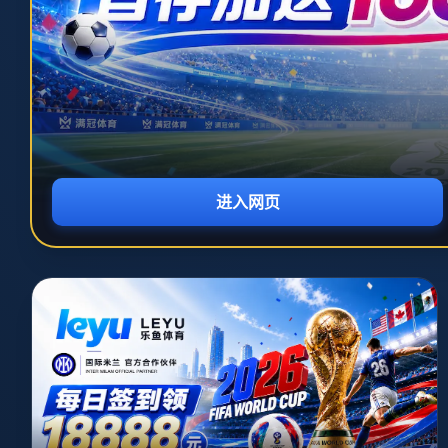
公司新闻
行业资讯
**马塔
新闻推荐
巴西轻松战胜克罗地亚展现强大实力与
团队默契
马卡：卡马文加将参加合练，若膝盖反
应好他会出战马德里德比
牌面！北青：国际足联裁判教学课件以
马宁为封面
罗马诺：曼联高层开启内部会议 将决定
滕哈赫未来
库尔图瓦谈BMV组合名字：队里的人都