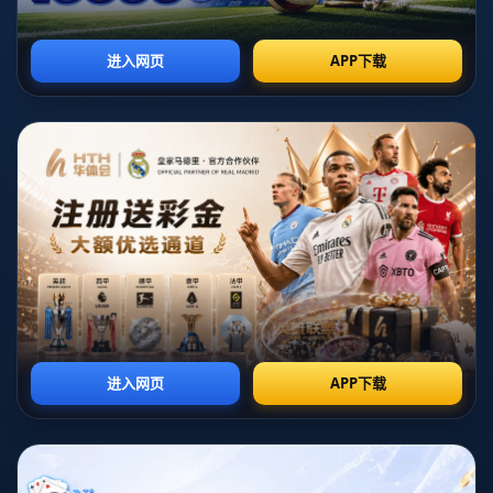
**球员身体恢复的过程**通常和多方面因素有关，包括伤病的性质、
球员的身体素质、康复计划的科学制定以及医疗团队的支持。举个
例子，有研究表明，那些拥有经验丰富的医疗团队和合理的康复计
划的球队，球员伤愈复出的速度更快，状态也能更迅速地恢复到健
康水平。特谢拉此次的伤情似乎相对复杂，需要严谨的康复计划和
时间段来帮助他恢复。