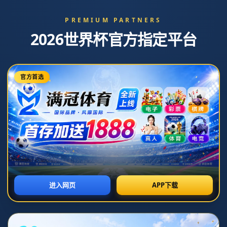
咨询电话：0571-6851589
导航菜单
导
航
菜
新闻中心
单
山东泰山两人已确定撤出名单 真正的五外援有戏吗
### 山东泰山两人已确定撤出名单 真正的五外援有戏吗
随着新赛季的临近，**山东泰山队**的阵容变动引起了广泛关注。近
日，球队确认有两名外援正式撤出比赛名单，这一消息让许多球迷
对球队的未来表现充满了疑问。尤其在**外援问题**上，山东泰山是