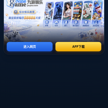
对于山东泰山来说，是否能够引入真正意义上的五名外援是一个复
杂的问题。引入五名外援意味着球队要在经济、管理、战术等多方
面进行平衡。可是，**五外援**是否能够形成有效的化学反应，也同
样是球队必须考虑的因素。
有球迷表示，特别是在众多竞争对手已经拉开了差距的情况下，强
化外援阵容显得尤为重要。想要在未来的比赛中取得佳绩，山东泰
山需要在挖掘潜力和引进新鲜血液之间找到平衡点。
#### 可能的替代者
如果球队决心引入新外援，市场上有哪些潜在的优质球员呢？近期
有不少新闻报道提到，一些在海外联赛表现出色的球员可能会成为
山东泰山的选择。例如，某些在欧洲顶级联赛中有着出色表现的前
锋和中场球员，他们能够为球队注入全新的活力。