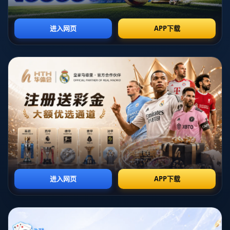
这无疑为他继续执掌皇马加分。自从他回归皇马后，已经证明能够
带领球队在不同阵容条件下取得稳定的成绩。这种能够适应不同环
境和队员的执教能力，让他成为**皇马长期战略规划中的理想人选
**。
**未来的挑战与机遇**
尽管安切洛蒂与皇马的蜜月期获得了巨大成功，未来仍然充满挑
战。球队需要在多项赛事中继续保持竞争力，同时应对来自其他豪
门球队的挑战。此外，足球世界瞬息万变，**新兴球星的崛起与老
将的更替**，都需要主帅做出快速且精准的决策。这无疑给安切洛
蒂提供了一个展示其执教智慧的舞台。
**案例分析：安帅对皇马年轻球员的培养**
在安切洛蒂的带领下，像维尼修斯、罗德里戈这些年轻球员的表现
得到显著提升。在他的指导下，这些球员不仅显露出不可多得的天
赋，而且逐渐成为队内不可或缺的一部分。*通过长远眼光培养年轻
球员并优化阵容配置，安帅为皇家马德里奠定了坚实的基础*，无论