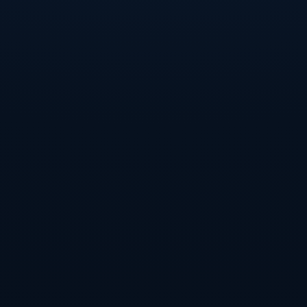
在今年的国际聋人周和国际手语日，通过精心筹备的特别仪式，巴
萨再次验证了其在体育界的创新与责任担当。这不仅是对聋人群体
的致敬，更是对所有倡导平等与包容的人的鼓励。随着时间的推
移，这种包容的理念将越来越多地被各行各业接受和推崇，为更多
人带来积极改变。