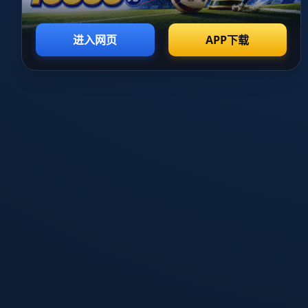
联系我们
公司名称: 雷火体育
手 机: 17795803066
电 话: 0571-6851589
邮 箱: admin@zhcn-leihuoesports.com
地 址: 福建省泉州市德化县赤水镇