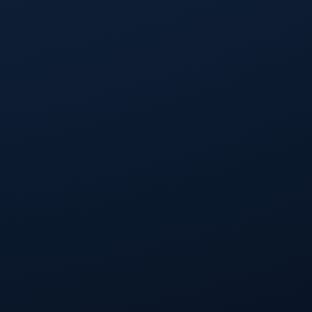
的速度和灵活的跑位让对手的防线承受了极大的压力。在
方球门，完成了他在皇马的**首粒进球**。这一瞬间
。