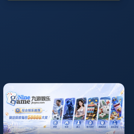
首秀即收获首球
完成了他在皇马的首秀。*这场比赛不仅标志着法国天才
球为他的皇马生涯揭幕，无疑让这位年轻的前锋再一次成
的焦点。从少年成名到跻身世界顶级球星，姆巴佩的发展
重建过程中迈出的关键一步。皇家马德里一直以来以快速
。