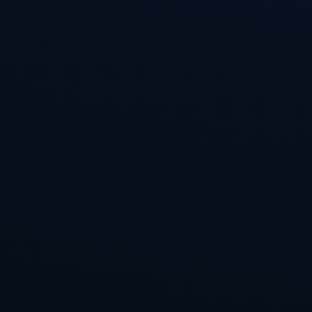
队变得
**历史