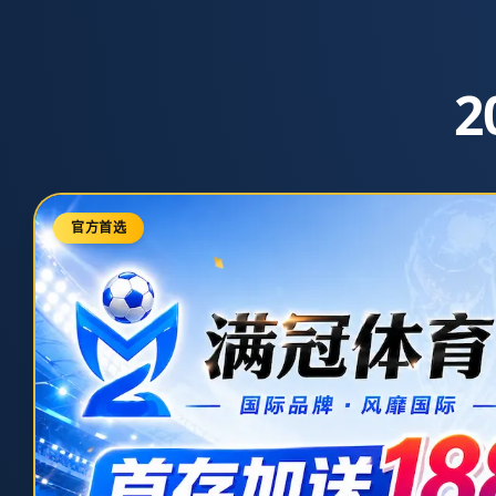
诚信为本，市场在变，诚信永远不变...
网站首页
关于我们
产品中心
导航栏目
新闻