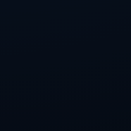
的门将凯帕与门迪之间的竞争就曾为球队带来了极具成效
在背后支持和威胁着自己，这自然促使他们每一场比赛都