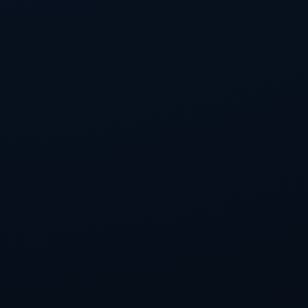
赛季继续进步的一股动力。