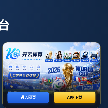
咨询电话：0571-6851589
搜 索