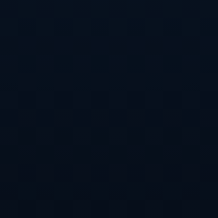
更强。而穆索与奥布拉克之间的**竞争关系**，无疑会成为推动马竞在新
经验：竞争带来的效应**